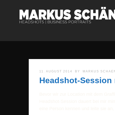
11. AUGUST 2014
BY
MARKUS SCHAE
Headshot-Session 
Bevor wir zur Location mit dem Graffi
Headshot-Session dauert bei mir min
eine Person kennen und leite sie an,