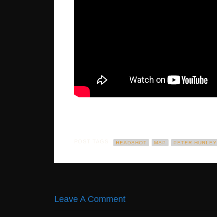
POST TAGS
HEADSHOT
MSP
PETER HURLEY
Leave A Comment