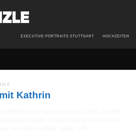
EXECUTIVE PORTRAITS STUTTGART
HOCHZEITEN
NZLE
mit Kathrin
ti gefahren sind, waren wir erst im Studio. So eine
destens 2 Stunden. Während dieser Zeit lerne ich
 wie sie vor der Kamera “posen” soll.