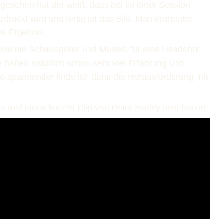
gesehen hat der weiß, dass bei so einer Session
drückt wird und fertig ist das Bild. Man erarbeitet
e Ergebnis.
 wie nie Schauspieler und Models für eine Headshot-
 haben natürlich schon sehr viel Erfahrung und
so spannender finde ich dann die Herausforderung mit
ier mal einen kurzen Clip von Peter Hurley anschauen: