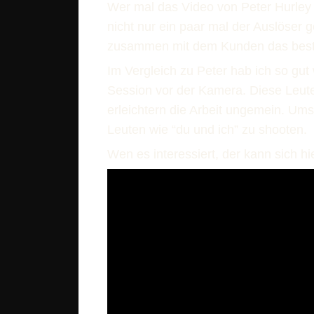
Wer mal das Video von Peter Hurley 
nicht nur ein paar mal der Auslöser ge
zusammen mit dem Kunden das best
Im Vergleich zu Peter hab ich so gut
Session vor der Kamera. Diese Leute
erleichtern die Arbeit ungemein. Um
Leuten wie “du und ich” zu shooten.
Wen es interessiert, der kann sich h